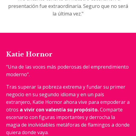
presentación fue extraordinaria.
Seguro que no será
la última vez."
Katie
Hornor
“Una de las voces más poderosas del emprendimiento
moderno”.
Tras superar la pobreza extrema y fundar su primer
negocio en su segundo idioma y en un país
extranjero, Katie Hornor ahora vive para empoderar a
otros
a vivir con valentía su propósito.
Comparte
escenario con figuras importantes y derrocha la
magia de inolvidables metáforas de flamingos a donde
quiera donde vaya.